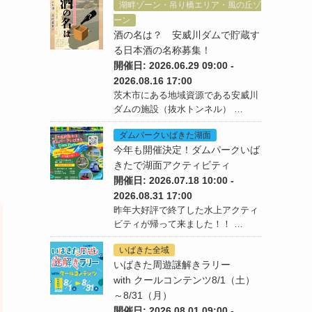
湖畔ゾーン・吊り橋エリア・風の丘ゾ
ーン
酒の名は？ 安威川ダムで貯蔵す
る日本酒の名称募集！
開催日: 2026.06.29 09:00 -
2026.08.16 17:00
茨木市にある地域資源である安威川
ダムの施設（抜水トンネル） …
ダムパークいばきた湖面
今年も開催決定！ダムパークいば
きたで湖面アクティビティ
開催日: 2026.07.18 10:00 -
2026.08.31 17:00
昨年大好評で終了した水上アクティ
ビティが帰って来ました！！ …
いばきた全域
いばきた周遊謎解きラリー
with クールコンテンツ8/1（土）
～8/31（月）
開催日: 2026.08.01 09:00 -