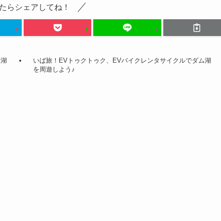
たらシェアしてね！
ム湖
いば旅！EVトゥクトゥク、EVバイクレンタサイクルでダム湖
を周遊しよう♪