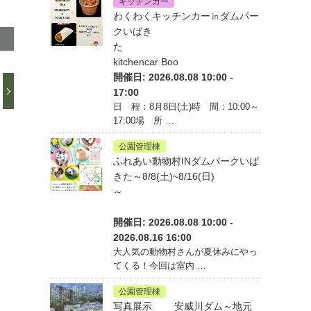
キッチンカー
わくわくキッチンカー㏌ダムパー
クいばき
た
kitchencar Boo
開催日: 2026.08.08 10:00 -
17:00
日 程：8月8日(土)時 間：10:00～
17:00場 所 …
公園管理棟
ふれあい動物村INダムパークいば
きた～8/8(土)~8/16(日)
～
開催日: 2026.08.08 10:00 -
2026.08.16 16:00
大人気の動物村さんが夏休みにやっ
てくる！今回は室内 …
公園管理棟
写真展示 安威川ダム～地元