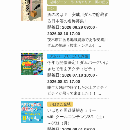
湖畔ゾーン・吊り橋エリア・風の丘ゾ
ーン
酒の名は？ 安威川ダムで貯蔵す
る日本酒の名称募集！
開催日: 2026.06.29 09:00 -
2026.08.16 17:00
茨木市にある地域資源である安威川
ダムの施設（抜水トンネル） …
ダムパークいばきた湖面
今年も開催決定！ダムパークいば
きたで湖面アクティビティ
開催日: 2026.07.18 10:00 -
2026.08.31 17:00
昨年大好評で終了した水上アクティ
ビティが帰って来ました！！ …
いばきた全域
いばきた周遊謎解きラリー
with クールコンテンツ8/1（土）
～8/31（月）
開催日: 2026.08.01 09:00 -