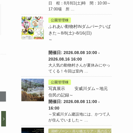
日 程：8月8日(土)時 間：10:00～
17:00場 所 …
公園管理棟
ふれあい動物村INダムパークいば
きた～8/8(土)~8/16(日)
～
開催日: 2026.08.08 10:00 -
2026.08.16 16:00
大人気の動物村さんが夏休みにやっ
てくる！今回は室内 …
公園管理棟
写真展示 安威川ダム～地元
住民の記録～
開催日: 2026.08.08 11:00 -
16:00
～安威川ダム建設地には、かつて人
が住んでいました～ …
湖畔ゾーン・吊り橋エリア・風の丘ゾ