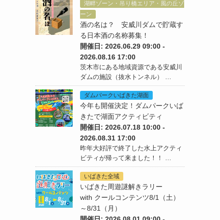
湖畔ゾーン・吊り橋エリア・風の丘ゾ
ーン
酒の名は？ 安威川ダムで貯蔵す
る日本酒の名称募集！
開催日: 2026.06.29 09:00 -
2026.08.16 17:00
茨木市にある地域資源である安威川
ダムの施設（抜水トンネル） …
ダムパークいばきた湖面
今年も開催決定！ダムパークいば
きたで湖面アクティビティ
開催日: 2026.07.18 10:00 -
2026.08.31 17:00
昨年大好評で終了した水上アクティ
ビティが帰って来ました！！ …
いばきた全域
いばきた周遊謎解きラリー
with クールコンテンツ8/1（土）
～8/31（月）
開催日: 2026.08.01 09:00 -