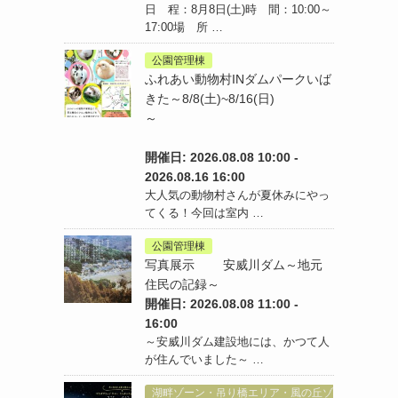
日 程：8月8日(土)時 間：10:00～
17:00場 所 …
公園管理棟
ふれあい動物村INダムパークいば
きた～8/8(土)~8/16(日)
～
開催日: 2026.08.08 10:00 -
2026.08.16 16:00
大人気の動物村さんが夏休みにやっ
てくる！今回は室内 …
公園管理棟
写真展示 安威川ダム～地元
住民の記録～
開催日: 2026.08.08 11:00 -
16:00
～安威川ダム建設地には、かつて人
が住んでいました～ …
湖畔ゾーン・吊り橋エリア・風の丘ゾ