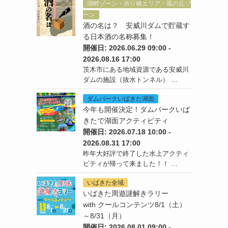
湖畔ゾーン・吊り橋エリア・風の丘ゾ
ーン
酒の名は？ 安威川ダムで貯蔵す
る日本酒の名称募集！
開催日: 2026.06.29 09:00 -
2026.08.16 17:00
茨木市にある地域資源である安威川
ダムの施設（抜水トンネル） …
ダムパークいばきた湖面
今年も開催決定！ダムパークいば
きたで湖面アクティビティ
開催日: 2026.07.18 10:00 -
2026.08.31 17:00
昨年大好評で終了した水上アクティ
ビティが帰って来ました！！ …
いばきた全域
いばきた周遊謎解きラリー
with クールコンテンツ8/1（土）
～8/31（月）
開催日: 2026.08.01 09:00 -