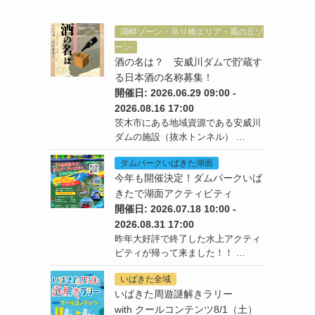
湖畔ゾーン・吊り橋エリア・風の丘ゾ
ーン
酒の名は？ 安威川ダムで貯蔵す
る日本酒の名称募集！
開催日: 2026.06.29 09:00 -
2026.08.16 17:00
茨木市にある地域資源である安威川
ダムの施設（抜水トンネル） …
ダムパークいばきた湖面
今年も開催決定！ダムパークいば
きたで湖面アクティビティ
開催日: 2026.07.18 10:00 -
2026.08.31 17:00
昨年大好評で終了した水上アクティ
ビティが帰って来ました！！ …
いばきた全域
いばきた周遊謎解きラリー
with クールコンテンツ8/1（土）