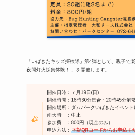
「いばきたキッズ探検隊」第4弾として、親子で
夜間灯火採集体験！ 」を開催します。
開催日時：７月19日(日)
開催時間：18時30分集合・20時45分解
開催場所：ダムパークいばきたイベント
雨天時 ：中止
参加費 ：800円（現金のみ）
申込方法：
下記QRコードからお申込く