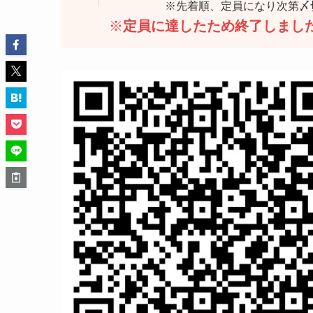
※先着順、定員になり次第〆切
※
定員に達したため終了しまし