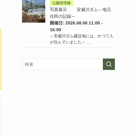
公園管理棟
写真展示 安威川ダム～地元
住民の記録～
開催日: 2026.08.08 11:00 -
16:00
～安威川ダム建設地には、かつて人
が住んでいました～ …